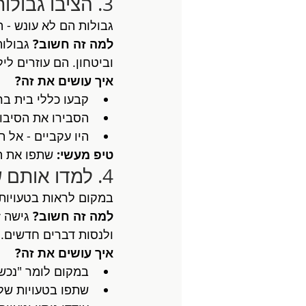
3. הציבו גבולות ברורים ועקביים
גבולות הם לא עונש - 
למה זה חשוב?
 גבולו
וביטחון. הם עוזרים ל
איך עושים את זה?
קבעו כללי בית בר
הסבירו את הסיבות
היו עקביים - אל ת
טיפ מעשי:
 שתפו את ה
4. למדו אותם שטעויות הן הזדמנויות
במקום לראות בטעויות 
למה זה חשוב?
 גישה 
ולנסות דברים חדשים.
איך עושים את זה?
במקום לומר "נכש
שתפו בטעויות של