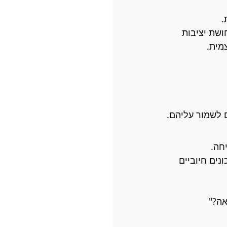
.
שת יציבות 
מית.
 לשמור עליהם.
חה.
ים חיוביים 
ה?"