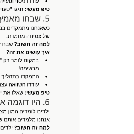
עודדו ניסוי וטעי
טיפ מעשי:
 חגגו "טעוי
5. שבחו מאמץ, לא רק תוצאות
כשאנחנו מתמקדים במא
של צמיחה מתמדת.
למה זה חשוב?
 שבח ע
איך עושים את זה?
במקום לומר רק "כ
מרשימה!"
התמקדו בתהליך ו
עודדו השוואה עצ
טיפ מעשי:
 שאלו את י
6. היו דוגמה אישית בהתמודדות עם אתגרים
ילדים לומדים המון מצ
אנחנו מלמדים אותם שי
למה זה חשוב?
 ילדים