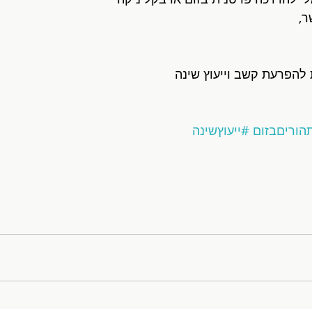
ר,
להפרעת קשב וייעוץ שינה
הוריםבזום
#ייעוץשינה